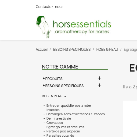
Contactez-nous
Accueil
BESOINS SPECIFIQUES
ROBE & PEAU
Egratig
E
NOTRE GAMME

PRODUITS

BESOINS SPECIFIQUES
Il y a 
ROBE & PEAU

Entretien quotidien de la robe
Insectes
Démangeaisons et irritations cutanées
Dermite estivale
Crevasses
Egratignures et éraflures
Perte de poil, alopécie
Parasites cutanés