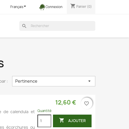
shopping_cart

Panier
(0)
Français
Connexion
search
S
par :
Pertinence

12,60 €
favorite_border
favorite_border
Quantité
e de calendula et

AJOUTER
tes écorchures ou