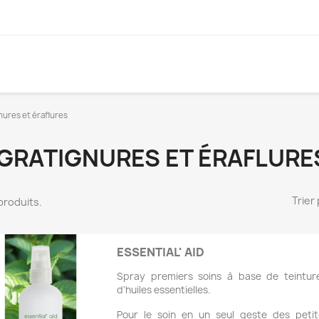
nures et éraflures
GRATIGNURES ET ÉRAFLURE
Trier 
2 produits.
ESSENTIAL' AID
Spray premiers soins à base de teintur
d'huiles essentielles.
Pour le soin en un seul geste des peti