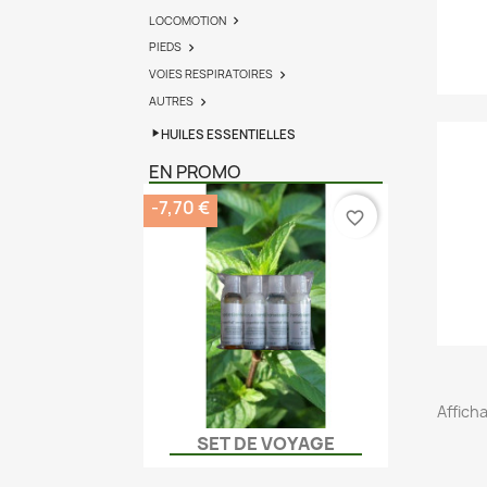
LOCOMOTION

PIEDS

VOIES RESPIRATOIRES

AUTRES

HUILES ESSENTIELLES
EN PROMO
-7,70 €
favorite_border
Afficha
SET DE VOYAGE
Aperçu rapide
