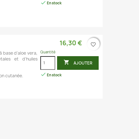

En stock
16,30 €
favorite_border
favorite_border
Quantité
à base d’aloe vera,
tales et d’huiles

AJOUTER

En stock
ion cutanée.