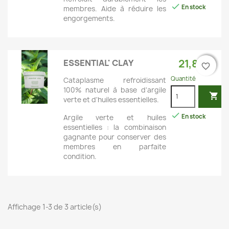

En stock
membres. Aide à réduire les
engorgements.
21,80 €
ESSENTIAL' CLAY
favorite_border
favorite_border
Quantité
Cataplasme refroidissant
100% naturel à base d'argile

verte et d'huiles essentielles.

En stock
Argile verte et huiles
essentielles : la combinaison
gagnante pour conserver des
membres en parfaite
condition.
Affichage 1-3 de 3 article(s)