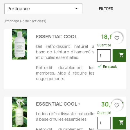
Pertinence

FILTRER
Affichage 1-3 de 3 article(s)
18,60 €
ESSENTIAL' COOL
favorite_border
favorite_border
Quantité
Gel refroidissant naturel à
base de teinture d'hamamélis

et d'huiles essentielles.

En stock
Refroidit durablement les
membres. Aide à réduire les
engorgements.
30,60 €
ESSENTIAL' COOL +
favorite_border
favorite_border
Quantité
Lotion refroidissante naturelle
à base d'huiles essentielles.

Refroidit durablement les