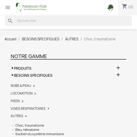
shopping_cart
(0)

search
Accueil
BESOINS SPECIFIQUES
AUTRES
Choc, traumatisme
NOTRE GAMME

PRODUITS

BESOINS SPECIFIQUES
ROBE & PEAU

LOCOMOTION

PIEDS

VOIES RESPIRATOIRES

AUTRES

Choc, traumatisme
Bleu, hématome
Soutien du système immunitaire