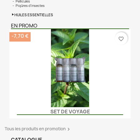
Pellicules
Piqûres d'insectes
HUILES ESSENTIELLES
EN PROMO
-7,70 €
favorite_border
SET DE VOYAGE
Tous les produits en promotion

CATALOGUE