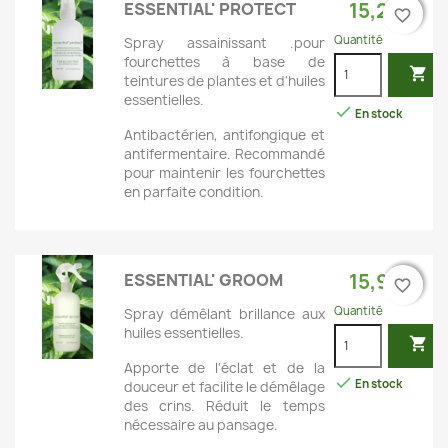
15,20 €
ESSENTIAL' PROTECT
favorite_border
favorite_border
Quantité
Spray assainissant .pour
fourchettes à base de

teintures de plantes et d'huiles
essentielles.

En stock
Antibactérien, antifongique et
antifermentaire. Recommandé
pour maintenir les fourchettes
en parfaite condition.
15,90 €
ESSENTIAL' GROOM
favorite_border
favorite_border
Quantité
Spray démêlant brillance aux
huiles essentielles.

Apporte de l'éclat et de la

En stock
douceur et facilite le démêlage
des crins. Réduit le temps
nécessaire au pansage.