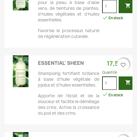
pour la peau à base d’aloe

vera, de teintures de plantes,
d'huiles végétales et d’huiles

En stock
essentielles.
Favorise le processus naturel
de régénération cutanée.
17,50 €
ESSENTIAL' SHEEN
favorite_border
favorite_border
Quantité
Shampoing fortifiant brillance
à base d'huile végétale de

jojoba et d'huiles essentielles.

En stock
Apporte de l'éclat et de la
douceur et facilite le démêlage
des crins. Active la croissance
du poil et des crins.