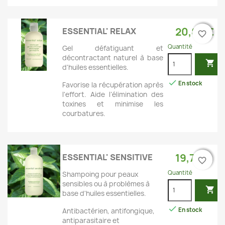
20,80 €
ESSENTIAL' RELAX
favorite_border
favorite_border
Quantité
Gel défatiguant et
décontractant naturel à base

d'huiles essentielles.

En stock
Favorise la récupération après
l'effort. Aide l’élimination des
toxines et minimise les
courbatures.
19,70 €
ESSENTIAL' SENSITIVE
favorite_border
favorite_border
Quantité
Shampoing pour peaux
sensibles ou à problèmes à

base d'huiles essentielles.

En stock
Antibactérien, antifongique,
antiparasitaire et