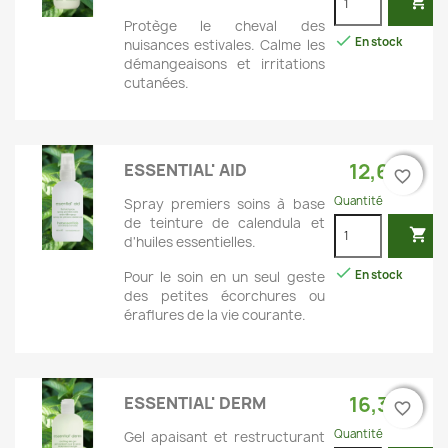

Protège le cheval des

En stock
nuisances estivales. Calme les
démangeaisons et irritations
cutanées.
12,60 €
ESSENTIAL' AID
favorite_border
favorite_border
Quantité
Spray premiers soins à base
de teinture de calendula et

d'huiles essentielles.

En stock
Pour le soin en un seul geste
des petites écorchures ou
éraflures de la vie courante.
16,30 €
ESSENTIAL' DERM
favorite_border
favorite_border
Quantité
Gel apaisant et restructurant