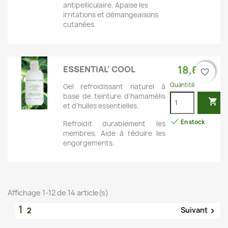
antipelliculaire. Apaise les
irritations et démangeaisons
cutanées.
18,60 €
ESSENTIAL' COOL
favorite_border
favorite_border
Quantité
Gel refroidissant naturel à
base de teinture d'hamamélis

et d'huiles essentielles.

En stock
Refroidit durablement les
membres. Aide à réduire les
engorgements.
Affichage 1-12 de 14 article(s)
1
Suivant
2
