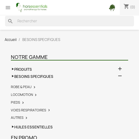
shopping_cart
(0)

search
Accueil
BESOINS SPECIFIQUES
NOTRE GAMME

PRODUITS

BESOINS SPECIFIQUES
ROBE & PEAU

LOCOMOTION

PIEDS

VOIES RESPIRATOIRES

AUTRES

HUILES ESSENTIELLES
EN PROMO