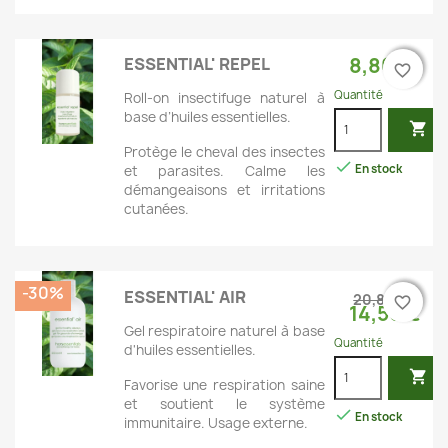
8,80 €
ESSENTIAL' REPEL
favorite_border
favorite_border
Quantité
Roll-on insectifuge naturel à
base d’huiles essentielles.

Protège le cheval des insectes

En stock
et parasites. Calme les
démangeaisons et irritations
cutanées.
-30%
ESSENTIAL' AIR
20,80 €
favorite_border
favorite_border
14,56 €
Gel respiratoire naturel à base
Quantité
d'huiles essentielles.

Favorise une respiration saine
et soutient le système

En stock
immunitaire. Usage externe.