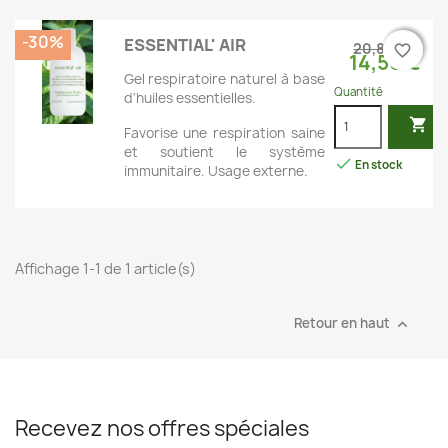
-30%
ESSENTIAL' AIR
20,80 €
favorite_border
favorite_border
14,56 €
Gel respiratoire naturel à base
Quantité
d'huiles essentielles.

Favorise une respiration saine
et soutient le système

En stock
immunitaire. Usage externe.
Affichage 1-1 de 1 article(s)
Retour en haut

Recevez nos offres spéciales