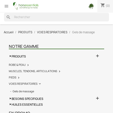
shopping_cart
(0)

search
Accueil
PRODUITS
VOIES RESPIRATOIRES
Gels de massage
NOTRE GAMME

PRODUITS
ROBE & PEAU

MUSCLES, TENDONS, ARTICULATIONS

PIEDS

VOIES RESPIRATOIRES

Gels de massage

BESOINS SPECIFIQUES
HUILES ESSENTIELLES