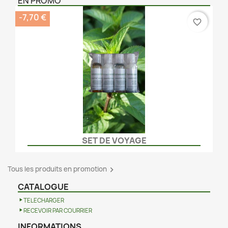
EN PROMO
-7,70 €
favorite_border
SET DE VOYAGE
Tous les produits en promotion

CATALOGUE
TELECHARGER
RECEVOIR PAR COURRIER
INFORMATIONS