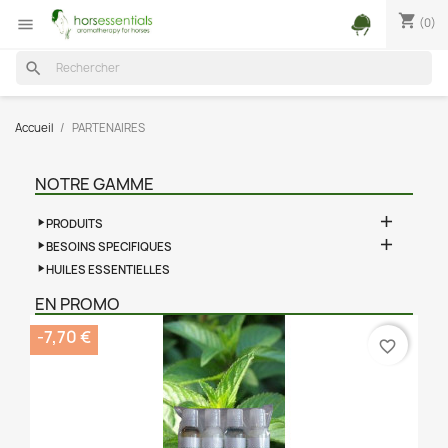
shopping_cart
(0)

search
Accueil
PARTENAIRES
NOTRE GAMME

PRODUITS

BESOINS SPECIFIQUES
HUILES ESSENTIELLES
EN PROMO
-7,70 €
favorite_border