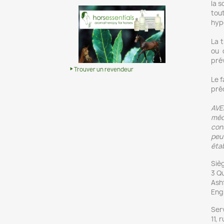
la s
tou
hyp
La 
ou 
pré
Trouver un revendeur
Le f
pré
AVE
médi
con
peu
étab
Sièg
3 Q
Ash
Eng
Ser
11, 