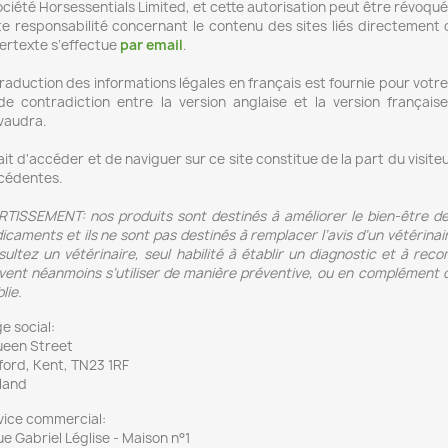
ociété Horsessentials Limited, et cette autorisation peut être révoqu
te responsabilité concernant le contenu des sites liés directement 
ertexte s’effectue
par email
.
traduction des informations légales en français est fournie pour vo
de contradiction entre la version anglaise et la version française
vaudra.
ait d'accéder et de naviguer sur ce site constitue de la part du visit
cédentes.
RTISSEMENT: nos produits sont destinés à améliorer le bien-être de
caments et ils ne sont pas destinés à remplacer l’avis d’un vétérinai
sultez un vétérinaire, seul habilité à établir un diagnostic et à re
vent néanmoins s’utiliser de manière préventive, ou en complément d
lie.
e social:
ueen Street
ford, Kent, TN23 1RF
land
vice commercial:
rue Gabriel Léglise - Maison n°1