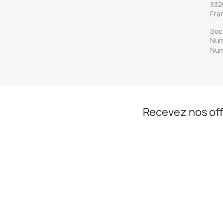
332
Fra
Soc
Num
Num
Recevez nos off