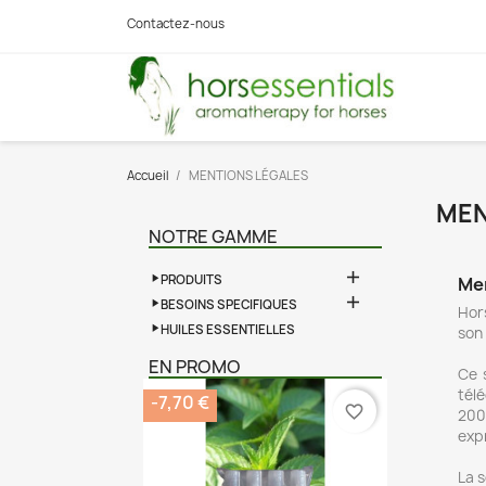
Contactez-nous
Accueil
MENTIONS LÉGALES
MEN
NOTRE GAMME

PRODUITS
Men

BESOINS SPECIFIQUES
Hor
HUILES ESSENTIELLES
son 
EN PROMO
Ce s
tél
-7,70 €
favorite_border
200
expr
La 