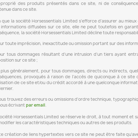
pproprié des produits présentés dans ce site, ni de conséquences 
tenue dans ce site.
 que la société Horsessentials Limited s'efforce d'assurer au mieux d
informations diffusées sur ce site, elle ne peut toutefois en garantir
séquence, la société Horsessentials Limited décline toute responsabil
ur toute imprécision, inexactitude ou omission portant sur des informa
our tous dommages résultant d'une intrusion d'un tiers ayant entr
osition sur ce site ;
t plus généralement, pour tous dommages, directs ou indirects, quell
séquences, provoqués à raison de l'accès de quiconque à ce site o
tilisation de ce site et/ou du crédit accordé à une quelconque infor
ernier.
ous trouvez des erreurs ou omissions d'ordre technique, typographique
nous écrivant
par email
.
ociété Horsessentials Limited se réserve le droit, à tout moment et s
modifier les caractéristiques techniques ou autres de ses produits.
e création de liens hypertextes vers ce site ne peut être faite qu'av