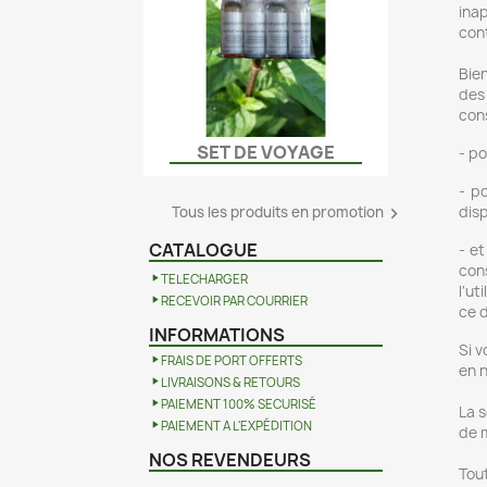
ina
con
Bien
des 
con
SET DE VOYAGE
- po
Aperçu rapide

- p
disp
Tous les produits en promotion

CATALOGUE
- e
con
TELECHARGER
l'u
RECEVOIR PAR COURRIER
ce d
INFORMATIONS
Si v
FRAIS DE PORT OFFERTS
en 
LIVRAISONS & RETOURS
PAIEMENT 100% SECURISÉ
La s
PAIEMENT A L'EXPÉDITION
de 
NOS REVENDEURS
Tout