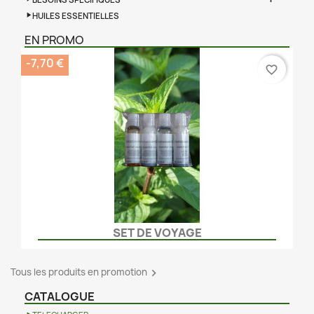
BESOINS SPECIFIQUES
HUILES ESSENTIELLES
EN PROMO
-7,70 €
favorite_border
SET DE VOYAGE
Tous les produits en promotion

CATALOGUE