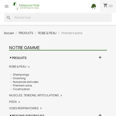
shopping_cart
(0)

search
Accueil
PRODUITS
ROBE & PEAU
Premiers soins
NOTRE GAMME

PRODUITS
ROBE & PEAU

Shampoings
Grooming
Nuisances estivales
Premiers soins
Cicatrisation
MUSCLES, TENDONS, ARTICULATIONS

PIEDS

VOIES RESPIRATOIRES

