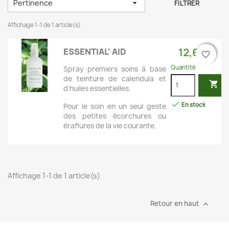
Pertinence

FILTRER
Affichage 1-1 de 1 article(s)
12,60 €
ESSENTIAL' AID
favorite_border
favorite_border
Quantité
Spray premiers soins à base
de teinture de calendula et

d'huiles essentielles.

En stock
Pour le soin en un seul geste
des petites écorchures ou
éraflures de la vie courante.
Affichage 1-1 de 1 article(s)
Retour en haut
