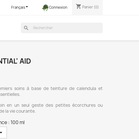
shopping_cart

Panier
(0)
Français
Connexion
search
TIAL' AID
miers soins à base de teinture de calendula et
sentielles.
oin en un seul geste des petites écorchures ou
de la vie courante.
ce : 100 ml