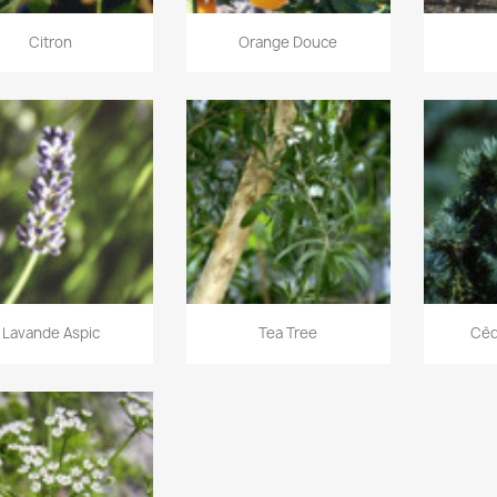
Citron
Orange Douce
Lavande Aspic
Tea Tree
Cèd