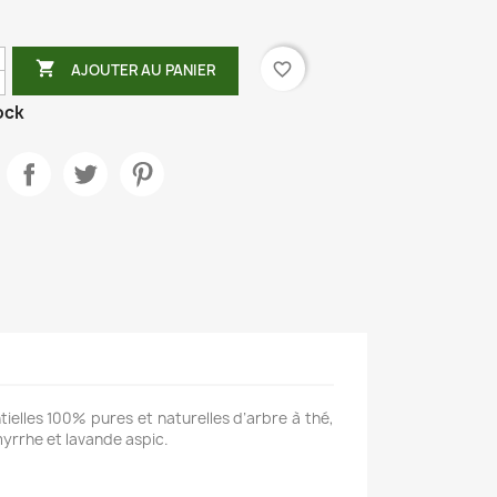

favorite_border
AJOUTER AU PANIER
ock
tielles 100% pures et naturelles d’arbre à thé,
myrrhe et lavande aspic.