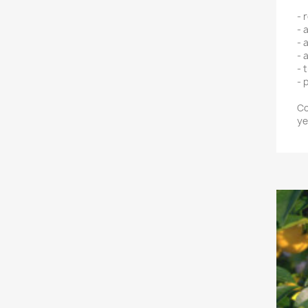
- 
- 
- 
- 
- 
- 
Co
ye