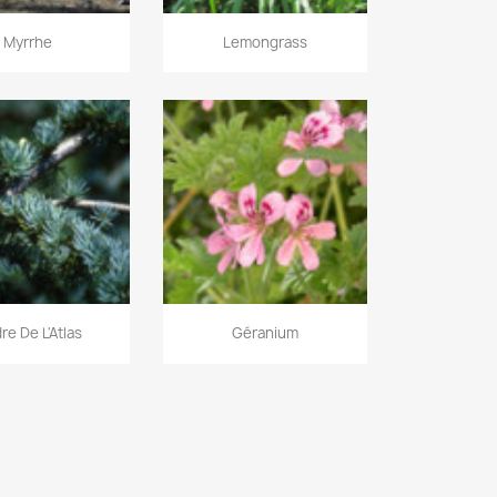
Myrrhe
Lemongrass
re De L'Atlas
Géranium