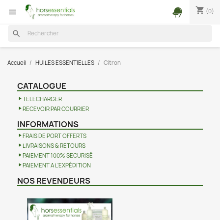
shopping_cart
(0)

search
Accueil
HUILES ESSENTIELLES
Citron
CATALOGUE
TELECHARGER
RECEVOIR PAR COURRIER
INFORMATIONS
FRAIS DE PORT OFFERTS
LIVRAISONS & RETOURS
PAIEMENT 100% SECURISÉ
PAIEMENT A L'EXPÉDITION
NOS REVENDEURS